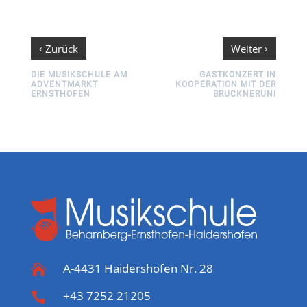
‹
›
Zurück
Weiter
DIE MUSIKSCHULE AM
GASTKONZERT IN
ADVENTMARKT
KOOPERATION MIT DER
ERNSTHOFEN
BRUCKNERUNI
A-4431 Haidershofen Nr. 28

+43 7252 21205
