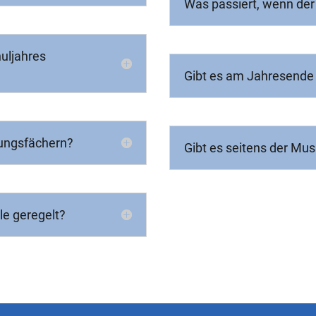
Was passiert, wenn der
uljahres
Gibt es am Jahresende
zungsfächern?
Gibt es seitens der Mus
le geregelt?