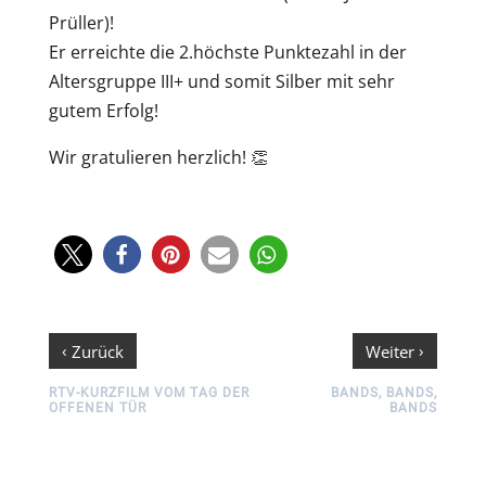
Prüller)!
Er erreichte die 2.höchste Punktezahl in der
Altersgruppe III+ und somit Silber mit sehr
gutem Erfolg!
Wir gratulieren herzlich! 👏
‹
›
Zurück
Weiter
RTV-KURZFILM VOM TAG DER
BANDS, BANDS,
OFFENEN TÜR
BANDS