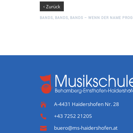
‹
Zurück
BANDS, BANDS, BANDS – WENN DER NAME PROG
A-4431 Haidershofen Nr. 28

+43 7252 21205

buero@ms-haidershofen.at
