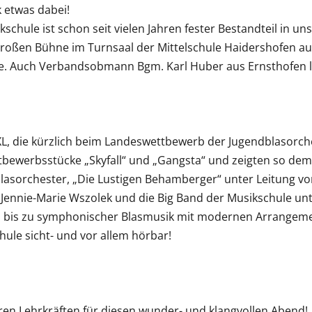
 etwas dabei!
schule ist schon seit vielen Jahren fester Bestandteil in u
 großen Bühne im Turnsaal der Mittelschule Haidershofen auf
ke. Auch Verbandsobmann Bgm. Karl Huber aus Ernsthofen 
L, die kürzlich beim Landeswettbewerb der Jugendblasorches
ttbewerbsstücke „Skyfall“ und „Gangsta“ und zeigten so de
asorchester, „Die Lustigen Behamberger“ unter Leitung vo
 Jennie-Marie Wszolek und die Big Band der Musikschule un
ka bis zu symphonischer Blasmusik mit modernen Arrangem
ule sicht- und vor allem hörbar!
en Lehrkräften für diesen wunder- und klangvollen Abend!