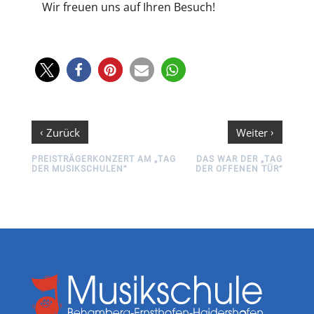
Wir freuen uns auf Ihren Besuch!
‹
›
Zurück
Weiter
PREISTRÄGERKONZERT AM „TAG
DAS WAR DER „TAG
DER MUSIKSCHULEN“
DER OFFENEN TÜR“