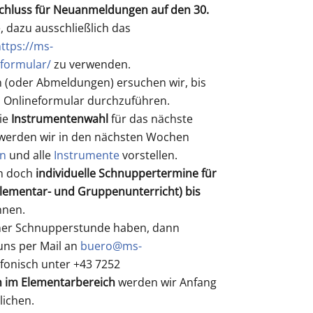
hluss für Neuanmeldungen auf den 30.
, dazu ausschließlich das
ttps://ms-
formular/
zu verwenden.
(oder Abmeldungen) ersuchen wir, bis
em Onlineformular durchzuführen.
die
Instrumentenwahl
für das nächste
, werden wir in den nächsten Wochen
en
und alle
Instrumente
vorstellen.
un doch
individuelle Schnuppertermine für
Elementar- und Gruppenunterricht) bis
nnen.
iner Schnupperstunde haben, dann
 uns per Mail an
buero@ms-
fonisch unter +43 7252
 im Elementarbereich
werden wir Anfang
lichen.