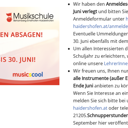
Wir haben den
Anmeldesc
Juni verlegt
und bitten Sie
Anmeldeformular unter
h
haidershofen.at/anmelde
Eventuelle Ummeldungen 
30. Juni ebenfalls mit d
Um allen Interessierten 
Schuljahr zu erleichtern
online unsere
LehrerInn
Wir freuen uns, Ihnen n
alle Instrumente (außer 
Ende Juni
anbieten zu kö
Wenn Sie Interesse an e
melden Sie sich bitte bei
haidershofen.at
oder tele
21205.
Schnupperstunden
September hier veröffent